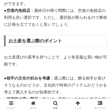
ができます。
●
空港内免税店
：最終日や帰り間際には、空港の免税店の
利用も良い選択です。ただし、選択肢が限られるので事前
に計画を立てておくと良いでしょう。
お土産を選ぶ際のポイント
お土産選びの基準を持つことで、より有意義な買い物が可
能です。
●
相手の文化や好みを考慮
：選ぶ際には、贈る相手が喜び
そうなものかどうか、文化的で特有のアイテムかどうかを
考えて購入するのが効果的です。
●
保存性の高い製品
：例えば、真空パックされた食品や保
存の効く乾燥食品は、長期にわたって新鮮さを保てるた
メニュー
ホーム
検索
トップ
サイドバー