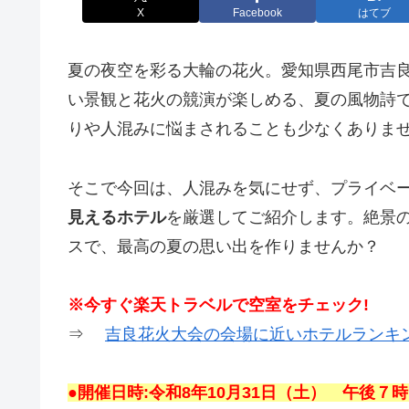
X
Facebook
はてブ
夏の夜空を彩る大輪の花火。愛知県西尾市吉
い景観と花火の競演が楽しめる、夏の風物詩
りや人混みに悩まされることも少なくありま
そこで今回は、人混みを気にせず、プライベ
見えるホテル
を厳選してご紹介します。絶景
スで、最高の夏の思い出を作りませんか？
※今すぐ楽天トラベルで空室をチェック!
⇒
吉良花火大会の会場に近いホテルランキ
●開催日時:令和8年10月31日（土） 午後