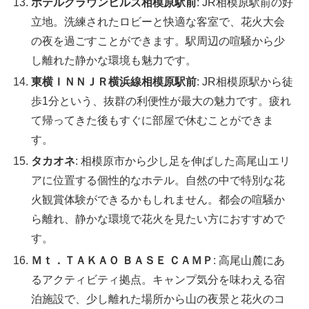
ホテルクラウンヒルズ相模原駅前
: JR相模原駅前の好
立地。洗練されたロビーと快適な客室で、花火大会
の夜を過ごすことができます。駅周辺の喧騒から少
し離れた静かな環境も魅力です。
東横ＩＮＮＪＲ横浜線相模原駅前
: JR相模原駅から徒
歩1分という、抜群の利便性が最大の魅力です。疲れ
て帰ってきた後もすぐに部屋で休むことができま
す。
タカオネ
: 相模原市から少し足を伸ばした高尾山エリ
アに位置する個性的なホテル。自然の中で特別な花
火観賞体験ができるかもしれません。都会の喧騒か
ら離れ、静かな環境で花火を見たい方におすすめで
す。
Ｍｔ．ＴＡＫＡＯ ＢＡＳＥ ＣＡＭＰ
: 高尾山麓にあ
るアクティビティ拠点。キャンプ気分を味わえる宿
泊施設で、少し離れた場所から山の夜景と花火のコ