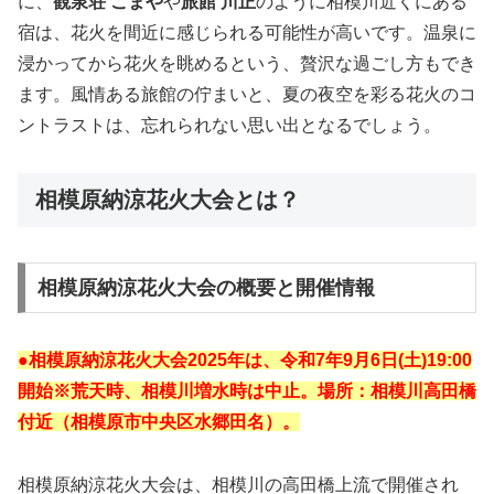
に、
観泉荘 こまや
や
旅館 川正
のように相模川近くにある
宿は、花火を間近に感じられる可能性が高いです。温泉に
浸かってから花火を眺めるという、贅沢な過ごし方もでき
ます。風情ある旅館の佇まいと、夏の夜空を彩る花火のコ
ントラストは、忘れられない思い出となるでしょう。
相模原納涼花火大会とは？
相模原納涼花火大会の概要と開催情報
●相模原納涼花火大会2025年は、令和7年9月6日(土)19:00
開始※荒天時、相模川増水時は中止。場所：相模川高田橋
付近（相模原市中央区水郷田名）。
相模原納涼花火大会は、相模川の高田橋上流で開催され