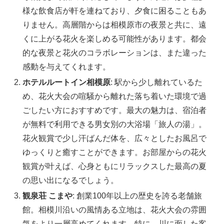
様な飲食店が軒を連ねており、夕食に困ることもあ
りません。高層階からは相模原市の夜景と共に、遠
くに上がる花火を楽しめる可能性があります。都会
的な夜景と花火のコラボレーションは、また違った
感動を与えてくれます。
ホテルルートイン相模原
: 駅から少し離れているた
め、花火大会の喧騒から離れた落ち着いた環境で過
ごしたい方におすすめです。最大の魅力は、宿泊者
が無料で利用できる男女別の大浴場「旅人の湯」。
花火観賞で少し汗ばんだ体を、広々としたお風呂で
ゆっくりと癒すことができます。お部屋からの花火
観賞が叶えば、心身ともにリラックスした最高の夏
の思い出になるでしょう。
観泉荘 こまや
: 創業100年以上の歴史を誇る老舗旅
館。相模川沿いの風情ある立地は、花火大会の雰囲
気をより一層高めてくれます。特に、川に面した客