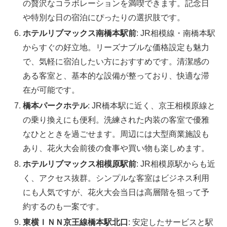
の贅沢なコラボレーションを満喫できます。記念日
や特別な日の宿泊にぴったりの選択肢です。
ホテルリブマックス南橋本駅前
: JR相模線・南橋本駅
からすぐの好立地。リーズナブルな価格設定も魅力
で、気軽に宿泊したい方におすすめです。清潔感の
ある客室と、基本的な設備が整っており、快適な滞
在が可能です。
橋本パークホテル
: JR橋本駅に近く、京王相模原線と
の乗り換えにも便利。洗練された内装の客室で優雅
なひとときを過ごせます。周辺には大型商業施設も
あり、花火大会前後の食事や買い物も楽しめます。
ホテルリブマックス相模原駅前
: JR相模原駅からも近
く、アクセス抜群。シンプルな客室はビジネス利用
にも人気ですが、花火大会当日は高層階を狙って予
約するのも一案です。
東横ＩＮＮ京王線橋本駅北口
: 安定したサービスと駅