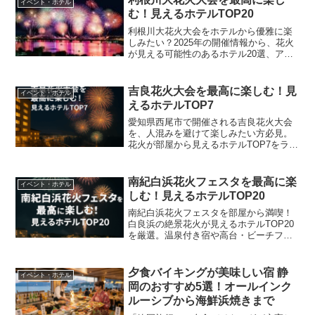
イベント・ホテル
む！見えるホテルTOP20
利根川大花火大会をホテルから優雅に楽
しみたい？2025年の開催情報から、花火
が見える可能性のあるホテル20選、アク
セス、周辺観光まで徹底解説。人混みを
避けて、最高の思い出を作りましょう！
吉良花火大会を最高に楽しむ！見
イベント・ホテル
えるホテルTOP7
愛知県西尾市で開催される吉良花火大会
を、人混みを避けて楽しみたい方必見。
花火が部屋から見えるホテルTOP7をラン
キング形式でご紹介します。穴場情報
や、地元のグルメ情報、アクセス方法も
合わせて解説。最高の夏の思い出作りに
南紀白浜花火フェスタを最高に楽
イベント・ホテル
役立つ情報が満載です。
しむ！見えるホテルTOP20
南紀白浜花火フェスタを部屋から満喫！
白良浜の絶景花火が見えるホテルTOP20
を厳選。温泉付き宿や高台・ビーチフロ
ントの選び方、早期予約のコツまで徹底
解説。最高の夏の思い出を作りましょ
う！
夕食バイキングが美味しい宿 静
イベント・ホテル
岡のおすすめ5選！オールインク
ルーシブから海鮮浜焼きまで