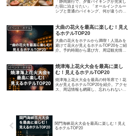
「静岡旅行で、夕食バイキングが充実し
た宿に泊まりたい」「オールインクルー
シブと普通のバイキング、何が違うのか
知りたい」そんな風に感じたことはあり
ませんか。そんな方に選ばれているの
が、駿河湾や熱海・伊東エリアの海の幸
大曲の花火を最高に楽しむ！見え
イベント・ホテル
を活かした夕食バイキングが...
るホテルTOP20
大曲の花火をホテルから満喫！人混みを
避けて花火が見えるホテルTOP20をご紹
介。予約時期から選び方、周辺観光情報
まで、最高の花火観賞を実現するための
情報が満載です。
焼津海上花火大会を最高に楽し
イベント・ホテル
む！見えるホテルTOP20
焼津海上花火大会を最高の特等席で！花
火が見えるホテルTOP20を紹介。アクセ
ス、周辺情報も網羅し、忘れられない夏
の思い出作りの計画をサポートします。
関門海峡花火大会を最高に楽しむ！見え
るホテルTOP20